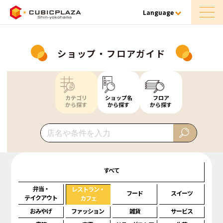
Language
ショップ・フロアガイド
カテゴリ
ショップ名
フロア
から探す
から探す
から探す
すべて
弁当・
レストラン・
フード
スイーツ
テイクアウト
カフェ
おみやげ
ファッション
雑貨
サービス