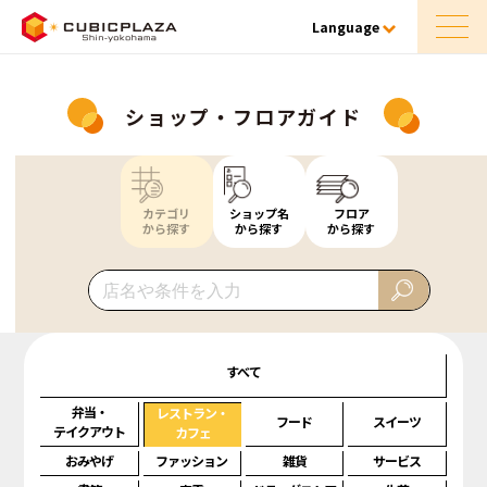
Language
ショップ・フロアガイド
カテゴリ
ショップ名
フロア
から探す
から探す
から探す
すべて
弁当・
レストラン・
フード
スイーツ
テイクアウト
カフェ
おみやげ
ファッション
雑貨
サービス