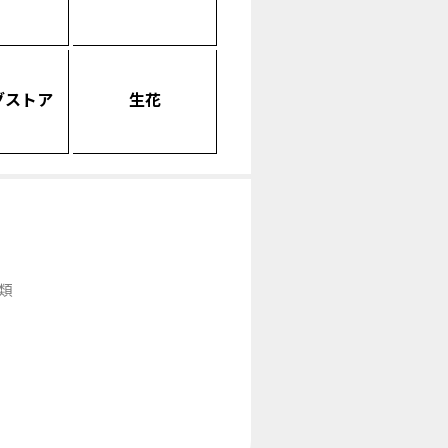
グストア
生花
類