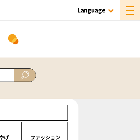
Language
ド
やげ
ファッション