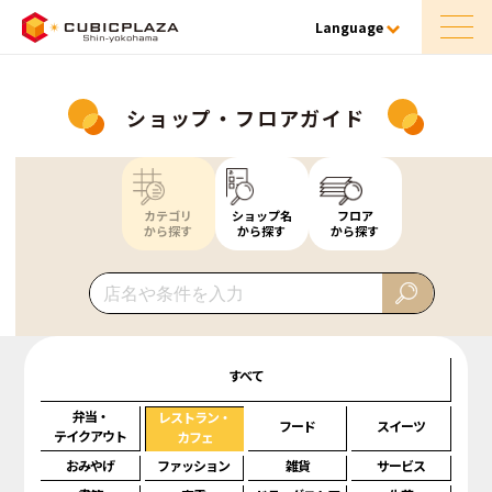
Language
ショップ・フロアガイド
カテゴリ
ショップ名
フロア
から探す
から探す
から探す
すべて
弁当・
レストラン・
フード
スイーツ
テイクアウト
カフェ
おみやげ
ファッション
雑貨
サービス