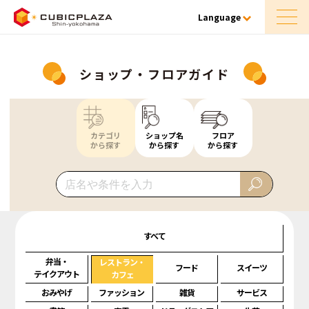
Language
ショップ・フロアガイド
カテゴリ
ショップ名
フロア
から探す
から探す
から探す
すべて
弁当・
レストラン・
フード
スイーツ
テイクアウト
カフェ
おみやげ
ファッション
雑貨
サービス