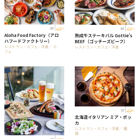
9F
9F
Aloha Food Factory（アロ
熟成牛ステーキバル Gottie’s
ハフードファクトリー）
BEEF（ゴッチーズビーフ）
レストラン・カフェ - 洋食／ カ
レストラン・カフェ - 洋食
フェ
1F
北海道イタリアン ミア・ボッ
カ
レストラン・カフェ - 洋食／ 麺
類