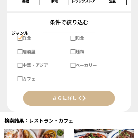
書籍
家電
ドラッグストア
生花
条件で絞り込む
ジャンル
洋食
和食
居酒屋
麺類
中華・アジア
ベーカリー
カフェ
さらに詳しく
検索結果：レストラン・カフェ