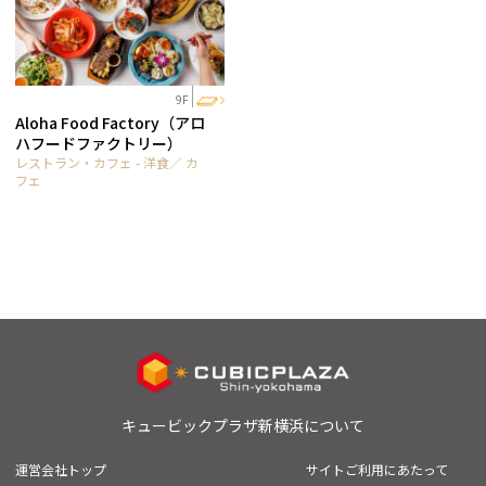
9F
Aloha Food Factory（アロ
ハフードファクトリー）
レストラン・カフェ - 洋食／ カ
フェ
キュービックプラザ新横浜について
運営会社トップ
サイトご利用にあたって