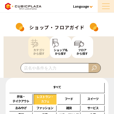
Language
ショップ・フロアガイド
カテゴリ
ショップ名
フロア
から探す
から探す
から探す
すべて
弁当・
レストラン・
フード
スイーツ
テイクアウト
カフェ
おみやげ
ファッション
雑貨
サービス