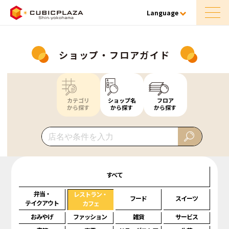
Language
ショップ・フロアガイド
カテゴリ
ショップ名
フロア
から探す
から探す
から探す
すべて
弁当・
レストラン・
フード
スイーツ
テイクアウト
カフェ
おみやげ
ファッション
雑貨
サービス