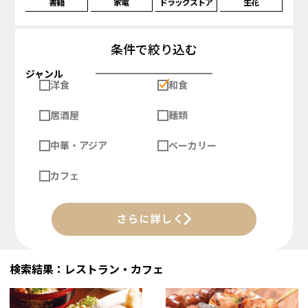
書籍
家電
ドラッグストア
生花
条件で絞り込む
ジャンル
洋食
和食
居酒屋
麺類
中華・アジア
ベーカリー
カフェ
さらに詳しく
検索結果：レストラン・カフェ