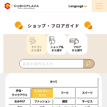
Language
ショップ・フロアガイド
カテゴリ
ショップ名
フロア
から探す
から探す
から探す
すべて
弁当・
レストラン・
フード
スイーツ
テイクアウト
カフェ
おみやげ
ファッション
雑貨
サービス