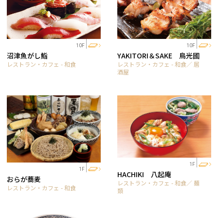
10F
10F
沼津魚がし鮨
YAKITORI＆SAKE 鳥光國
レストラン・カフェ - 和食
レストラン・カフェ - 和食／ 居
酒屋
1F
1F
HACHIKI 八起庵
おらが蕎麦
レストラン・カフェ - 和食／ 麺
レストラン・カフェ - 和食
類