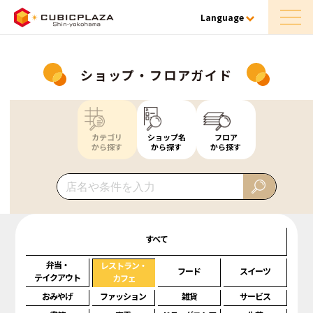
Language
ショップ・フロアガイド
カテゴリ
ショップ名
フロア
から探す
から探す
から探す
すべて
弁当・
レストラン・
フード
スイーツ
テイクアウト
カフェ
おみやげ
ファッション
雑貨
サービス