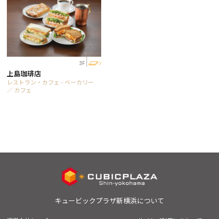
3F
上島珈琲店
レストラン・カフェ - ベーカリー
／ カフェ
キュービックプラザ新横浜について