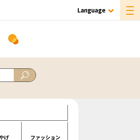
Language
ド
やげ
ファッション