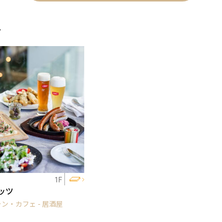
ェ
1F
ッツ
ン・カフェ - 居酒屋