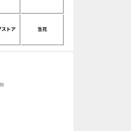
グストア
生花
類