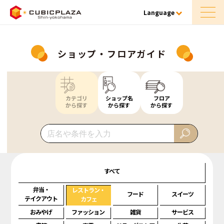
Language
ショップ・フロアガイド
カテゴリ
ショップ名
フロア
から探す
から探す
から探す
すべて
弁当・
レストラン・
フード
スイーツ
テイクアウト
カフェ
おみやげ
ファッション
雑貨
サービス