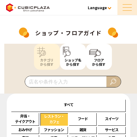
Language
ショップ・フロアガイド
カテゴリ
ショップ名
フロア
から探す
から探す
から探す
すべて
弁当・
レストラン・
フード
スイーツ
テイクアウト
カフェ
おみやげ
ファッション
雑貨
サービス