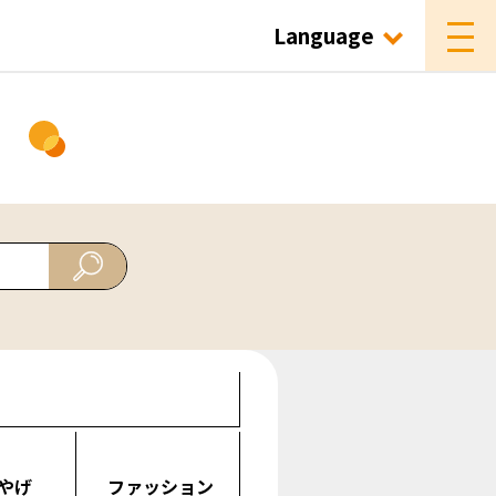
Language
ド
やげ
ファッション