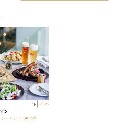
ェ
1F
ッツ
ン・カフェ - 居酒屋