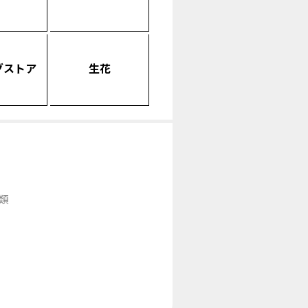
グストア
生花
類