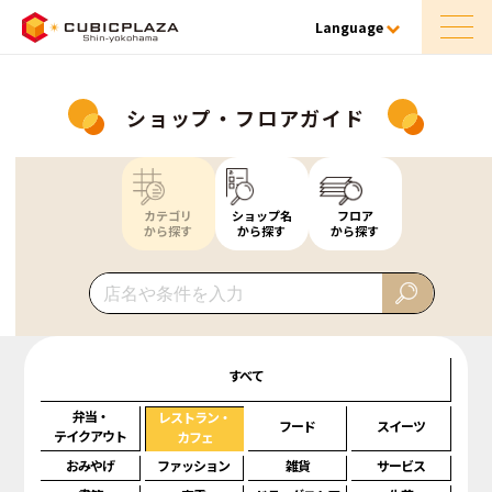
Language
ショップ・フロアガイド
カテゴリ
ショップ名
フロア
から探す
から探す
から探す
すべて
弁当・
レストラン・
フード
スイーツ
テイクアウト
カフェ
おみやげ
ファッション
雑貨
サービス