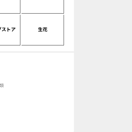
グストア
生花
類