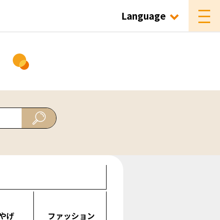
Language
ド
やげ
ファッション