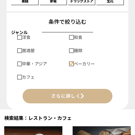
書籍
家電
ドラッグストア
生花
条件で絞り込む
ジャンル
洋食
和食
居酒屋
麺類
中華・アジア
ベーカリー
カフェ
さらに詳しく
検索結果：レストラン・カフェ