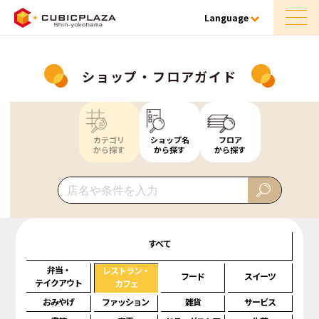
Language
ショップ・フロアガイド
カテゴリ
ショップ名
フロア
から探す
から探す
から探す
すべて
弁当・
レストラン・
フード
スイーツ
テイクアウト
カフェ
おみやげ
ファッション
雑貨
サービス