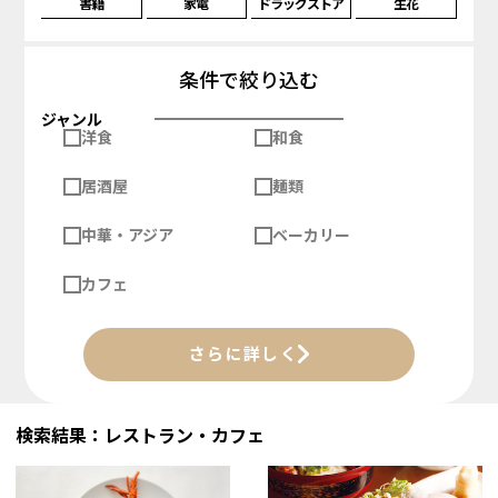
書籍
家電
ドラッグストア
生花
条件で絞り込む
ジャンル
洋食
和食
居酒屋
麺類
中華・アジア
ベーカリー
カフェ
さらに詳しく
検索結果：レストラン・カフェ