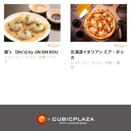
1F
1F
鼎’s （Din’s) by JIN DIN ROU
北海道イタリアン ミア・ボッ
レストラン・カフェ - 中華・アジ
カ
ア
レストラン・カフェ - 洋食／ 麺
類