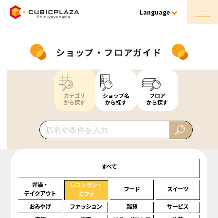
Language
ショップ・フロアガイド
カテゴリ
ショップ名
フロア
から探す
から探す
から探す
すべて
弁当・
レストラン・
フード
スイーツ
テイクアウト
カフェ
おみやげ
ファッション
雑貨
サービス