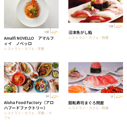
10F
沼津魚がし鮨
10F
レストラン・カフェ - 和食
Amalfi NOVELLO アマルフ
ィイ ノべッロ
レストラン・カフェ - 洋食
9F
1F
Aloha Food Factory（アロ
廻転寿司まぐろ問屋
ハフードファクトリー）
レストラン・カフェ - 和食
レストラン・カフェ - 洋食／ カ
フェ