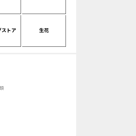
グストア
生花
類