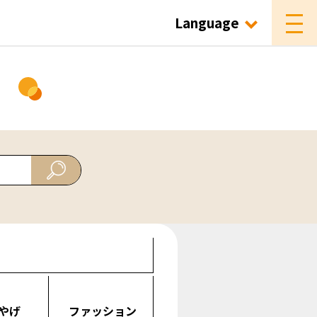
Language
ド
やげ
ファッション